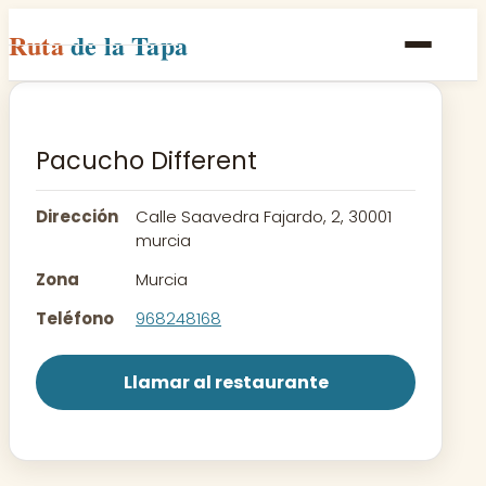
Ruta
de la Tapa
Inicio
Poblaciones
Pacucho Different
Rutas
Dirección
Calle Saavedra Fajardo, 2, 30001
Recetas
murcia
Zona
Murcia
Contacto
Teléfono
968248168
Llamar al restaurante