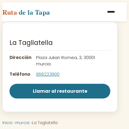
Ruta
de la Tapa
Inicio
Poblaciones
La Tagliatella
Rutas
Dirección
Plaza Julian Romea, 3, 30001
Recetas
murcia
Teléfono
968223900
Contacto
Llamar al restaurante
Inicio
murcia
La Tagliatella