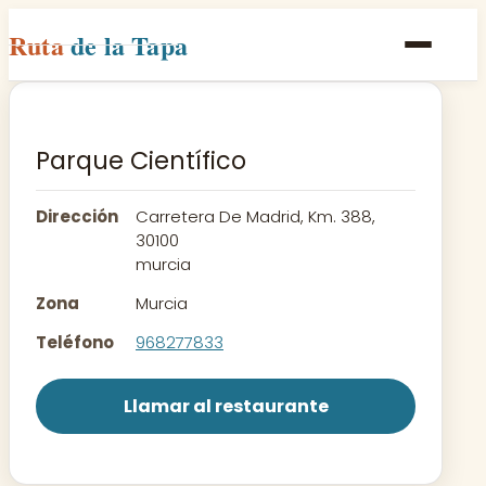
Ruta
de la Tapa
Inicio
Poblaciones
Parque Científico
Rutas
Dirección
Carretera De Madrid, Km. 388,
Recetas
30100
murcia
Contacto
Zona
Murcia
Teléfono
968277833
Llamar al restaurante