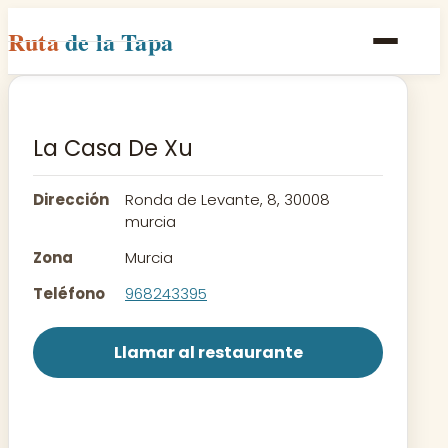
Ruta
de la Tapa
Inicio
Poblaciones
La Casa De Xu
Rutas
Dirección
Ronda de Levante, 8, 30008
Recetas
murcia
Zona
Murcia
Contacto
Teléfono
968243395
Llamar al restaurante