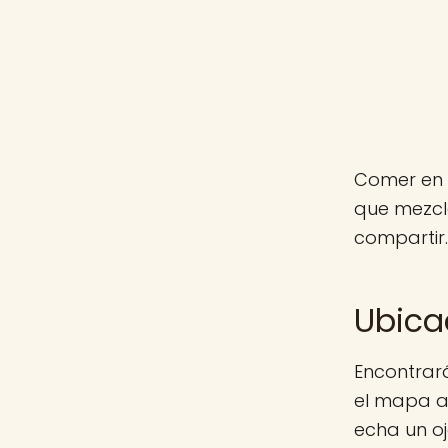
Comer en 
que mezcl
compartir.
Ubica
Encontrará
el mapa aq
echa un o