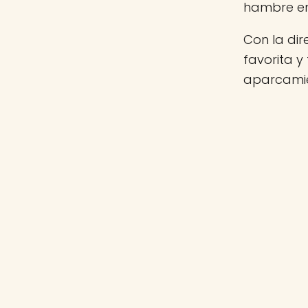
hambre e
Con la di
favorita y
aparcamie