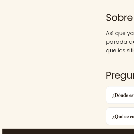
Sobre
Así que y
parada qu
que los sit
Pregu
¿Dónde es
¿Qué se c