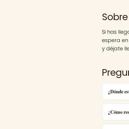
Sobre 
Si has lle
espera en
y déjate ll
Pregu
¿Dónde est
¿Cómo res