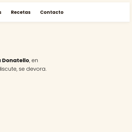
s
Recetas
Contacto
a Donatello
, en
iscute, se devora.