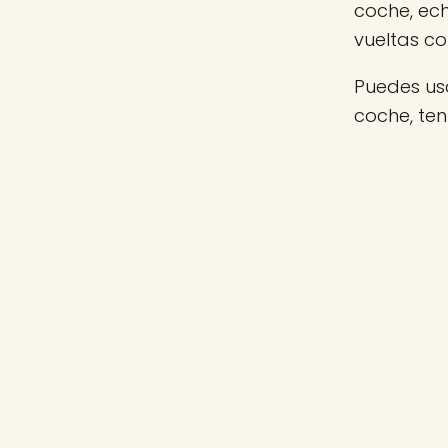
coche, ec
vueltas c
Puedes usa
coche, te