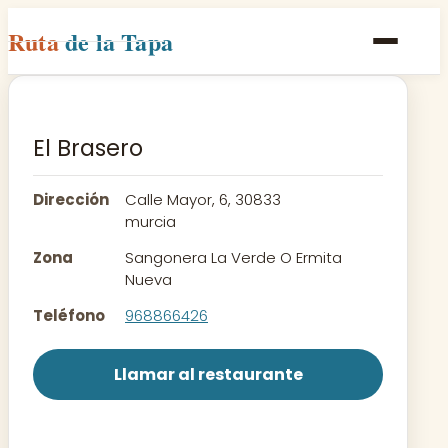
Ruta
de la Tapa
Inicio
Poblaciones
El Brasero
Rutas
Dirección
Calle Mayor, 6, 30833
Recetas
murcia
Zona
Sangonera La Verde O Ermita
Contacto
Nueva
Teléfono
968866426
Llamar al restaurante