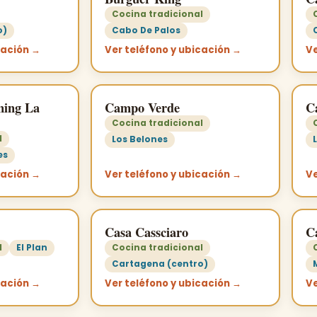
Cocina tradicional
o)
Cabo De Palos
cación →
Ver teléfono y ubicación →
Ve
ning La
Campo Verde
C
Cocina tradicional
l
Los Belones
es
cación →
Ver teléfono y ubicación →
Ve
Casa Cassciaro
C
l
El Plan
Cocina tradicional
Cartagena (centro)
cación →
Ver teléfono y ubicación →
Ve