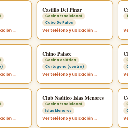
Castillo Del Pinar
C
l
Cocina tradicional
Cabo De Palos
cación →
Ver teléfono y ubicación →
Ve
Chino Palace
C
l
Cocina asiática
o)
Cartagena (centro)
cación →
Ver teléfono y ubicación →
Ve
Club Naútico Islas Menores
Co
l
Cocina tradicional
Islas Menores
cación →
Ver teléfono y ubicación →
Ve