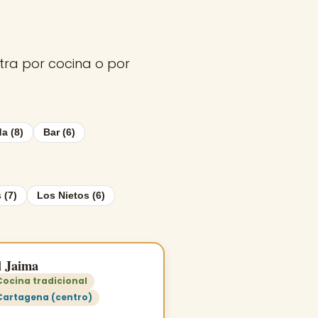
ltra por cocina o por
a (8)
Bar (6)
 (7)
Los Nietos (6)
l Jaima
Cocina tradicional
Cartagena (centro)