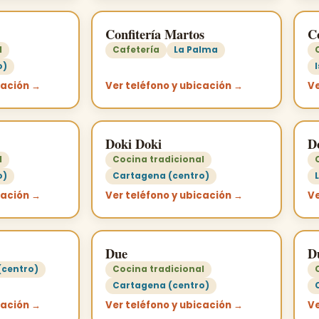
Confitería Martos
C
l
Cafetería
La Palma
o)
cación →
Ver teléfono y ubicación →
Ve
Doki Doki
D
l
Cocina tradicional
o)
Cartagena (centro)
cación →
Ver teléfono y ubicación →
Ve
Due
Du
(centro)
Cocina tradicional
Cartagena (centro)
cación →
Ver teléfono y ubicación →
Ve