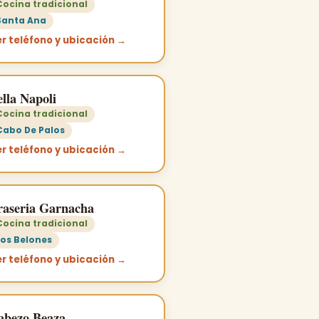
Cocina tradicional
Santa Ana
r teléfono y ubicación →
lla Napoli
Cocina tradicional
Cabo De Palos
r teléfono y ubicación →
raseria Garnacha
Cocina tradicional
Los Belones
r teléfono y ubicación →
abezo Beaza