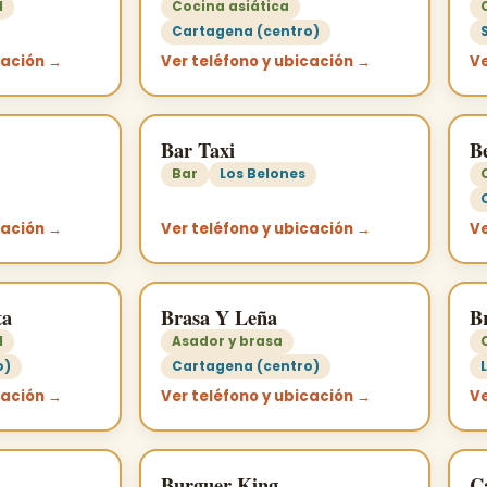
l
Cocina asiática
Cartagena (centro)
cación →
Ver teléfono y ubicación →
Ve
Bar Taxi
Be
Bar
Los Belones
cación →
Ver teléfono y ubicación →
Ve
ta
Brasa Y Leña
B
l
Asador y brasa
o)
Cartagena (centro)
cación →
Ver teléfono y ubicación →
Ve
Burguer King
C