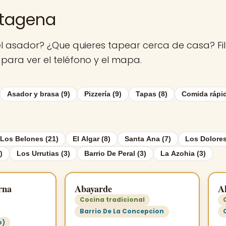
rtagena
a el asador? ¿Que quieres tapear cerca de casa? Fi
 para ver el teléfono y el mapa.
Asador y brasa (9)
Pizzería (9)
Tapas (8)
Comida rápid
Los Belones (21)
El Algar (8)
Santa Ana (7)
Los Dolores
)
Los Urrutias (3)
Barrio De Peral (3)
La Azohia (3)
rna
Abayarde
A
Cocina tradicional
Barrio De La Concepcion
o)