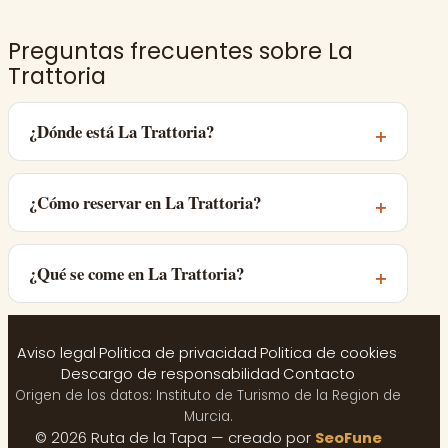
Preguntas frecuentes sobre La
Trattoria
¿Dónde está La Trattoria?
¿Cómo reservar en La Trattoria?
¿Qué se come en La Trattoria?
Aviso legal
·
Politica de privacidad
·
Politica de cookies
·
Descargo de responsabilidad
·
Contacto
Origen de los datos: Instituto de Turismo de la Region de
Murcia.
© 2026 Ruta de la Tapa — creado por
SeoFune