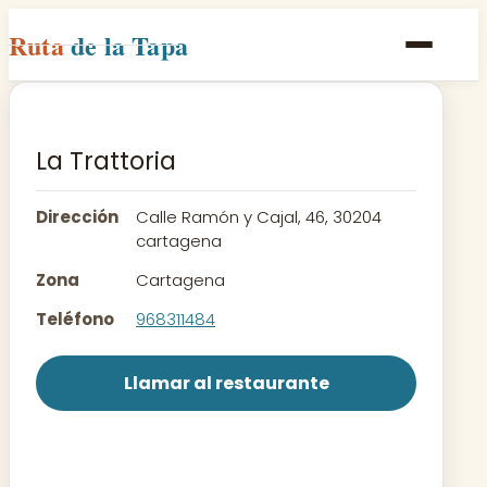
Ruta
de la Tapa
Inicio
Poblaciones
La Trattoria
Rutas
Dirección
Calle Ramón y Cajal, 46, 30204
Recetas
cartagena
Zona
Cartagena
Contacto
Teléfono
968311484
Llamar al restaurante