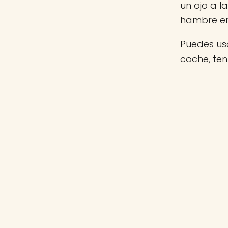
un ojo a 
hambre e
Puedes usa
coche, te