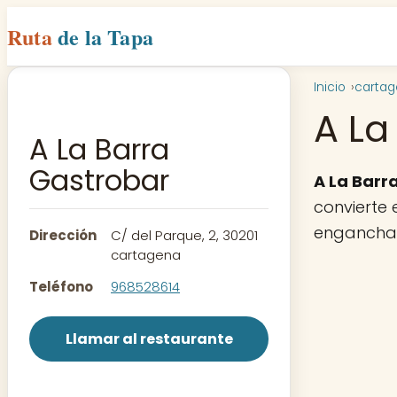
Ruta
de la Tapa
Inicio
carta
A La
A La Barra
Gastrobar
A La Barr
convierte 
engancha. 
Dirección
C/ del Parque, 2, 30201
cartagena
Teléfono
968528614
Llamar al restaurante