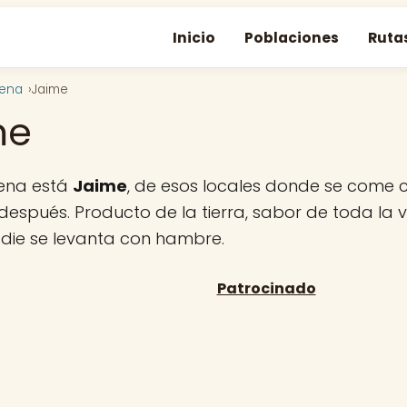
Inicio
Poblaciones
Ruta
gena
Jaime
me
ena está
Jaime
, de esos locales donde se come
 después. Producto de la tierra, sabor de toda la 
adie se levanta con hambre.