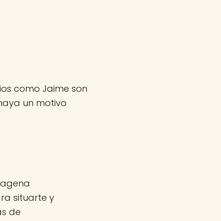
itios como Jaime son
haya un motivo
rtagena
a situarte y
as de