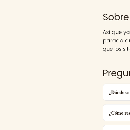
Sobre
Así que y
parada qu
que los sit
Pregu
¿Dónde es
¿Cómo res