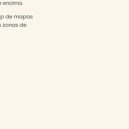
e encima.
app de mapas
as zonas de