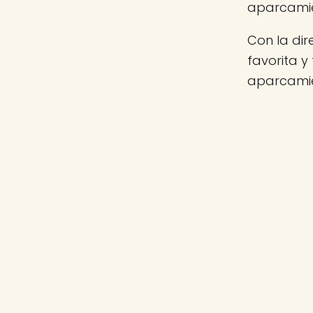
aparcamie
Con la di
favorita y
aparcamie