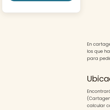
En cartage
los que h
para pedir
Ubica
Encontrar
(Cartagena
calcular c