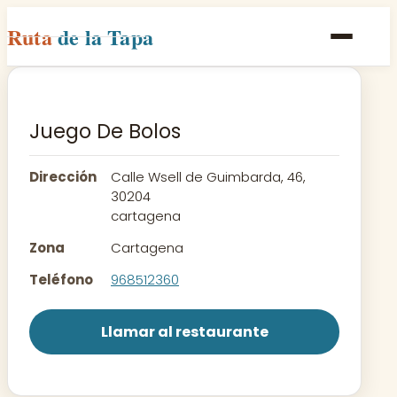
Ruta
de la Tapa
Inicio
Poblaciones
Juego De Bolos
Rutas
Dirección
Calle Wsell de Guimbarda, 46,
Recetas
30204
cartagena
Contacto
Zona
Cartagena
Teléfono
968512360
Llamar al restaurante