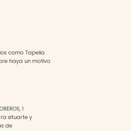
tios como Tapelia
pre haya un motivo
OREROS, 1
a situarte y
as de