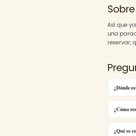
Sobre
Así que y
una parad
reservar, q
Pregu
¿Dónde es
¿Cómo res
¿Qué se c