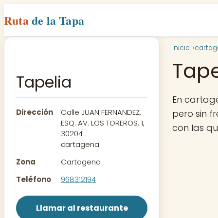
Ruta
de la Tapa
Inicio
carta
Tape
Tapelia
En cartag
Dirección
Calle JUAN FERNANDEZ,
pero sin f
ESQ. AV. LOS TOREROS, 1,
con las q
30204
cartagena
Zona
Cartagena
Teléfono
968312194
Llamar al restaurante