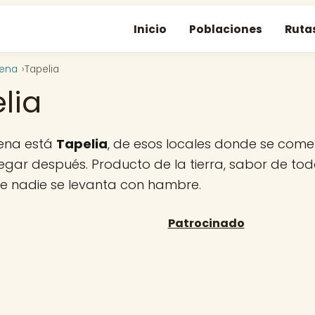
Inicio
Poblaciones
Ruta
gena
Tapelia
lia
ena está
Tapelia
, de esos locales donde se com
regar después. Producto de la tierra, sabor de tod
ue nadie se levanta con hambre.