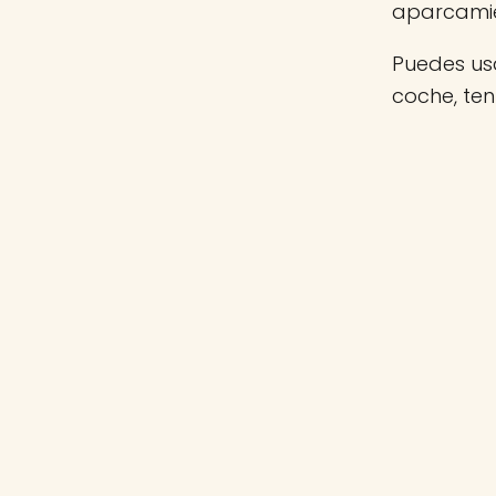
aparcamie
Puedes usa
coche, te