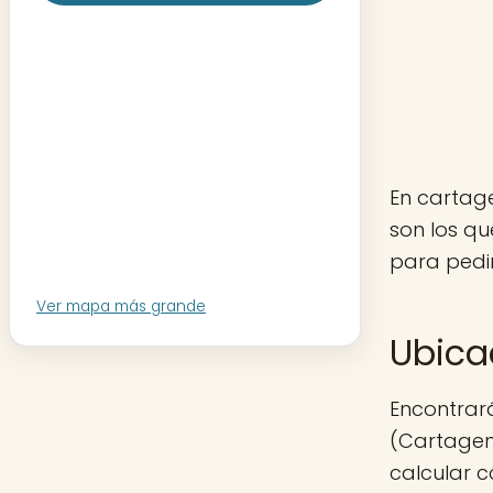
En cartage
son los q
para pedir
Ver mapa más grande
Ubica
Encontrará
(Cartagena
calcular c