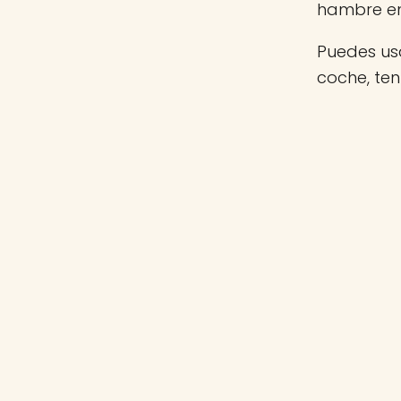
hambre e
Puedes usa
coche, te