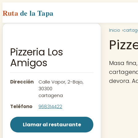
Ruta
de la Tapa
Inicio
carta
Pizz
Pizzeria Los
Amigos
Masa fina,
cartagena,
devora. A
Dirección
Calle Vapor, 2-Bajo,
30300
cartagena
Teléfono
968314422
Llamar al restaurante