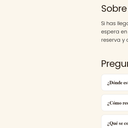
Sobre
Si has lle
espera en
reserva y d
Pregu
¿Dónde es
¿Cómo res
¿Qué se c