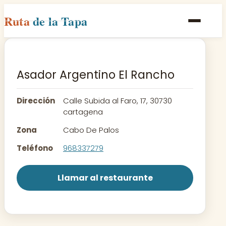
Ruta
de la Tapa
Inicio
Poblaciones
Asador Argentino El Rancho
Rutas
Dirección
Calle Subida al Faro, 17, 30730
Recetas
cartagena
Zona
Cabo De Palos
Contacto
Teléfono
968337279
Llamar al restaurante