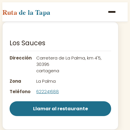
Ruta
de la Tapa
Inicio
Poblaciones
Los Sauces
Rutas
Dirección
Carretera de La Palma, km 4'5,
Recetas
30395
cartagena
Contacto
Zona
La Palma
Teléfono
622241688
Llamar al restaurante