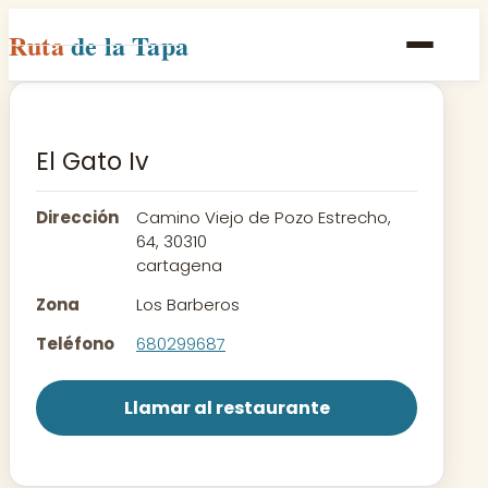
Ruta
de la Tapa
Inicio
Poblaciones
El Gato Iv
Rutas
Dirección
Camino Viejo de Pozo Estrecho,
Recetas
64, 30310
cartagena
Contacto
Zona
Los Barberos
Teléfono
680299687
Llamar al restaurante