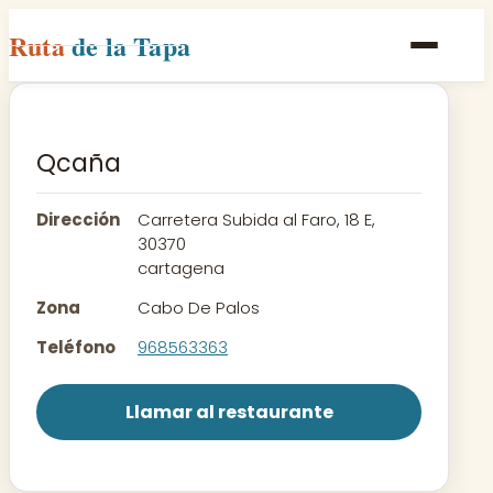
Ruta
de la Tapa
Inicio
Poblaciones
Qcaña
Rutas
Dirección
Carretera Subida al Faro, 18 E,
Recetas
30370
cartagena
Contacto
Zona
Cabo De Palos
Teléfono
968563363
Llamar al restaurante