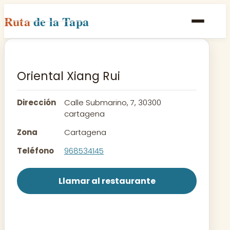
Ruta
de la Tapa
Inicio
Poblaciones
Oriental Xiang Rui
Rutas
Dirección
Calle Submarino, 7, 30300
Recetas
cartagena
Zona
Cartagena
Contacto
Teléfono
968534145
Llamar al restaurante