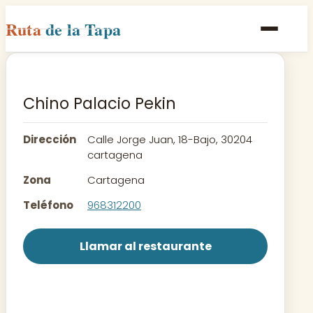
Ruta
de la Tapa
Inicio
Poblaciones
Chino Palacio Pekin
Rutas
Dirección
Calle Jorge Juan, 18-Bajo, 30204
Recetas
cartagena
Zona
Cartagena
Contacto
Teléfono
968312200
Llamar al restaurante