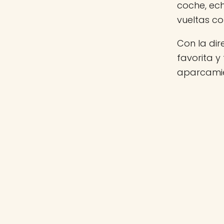
coche, ec
vueltas c
Con la di
favorita y
aparcamie