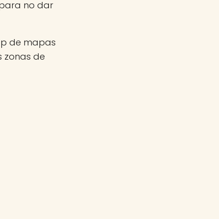
 para no dar
app de mapas
as zonas de