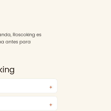
anda, Roscoking es
ma antes para
king