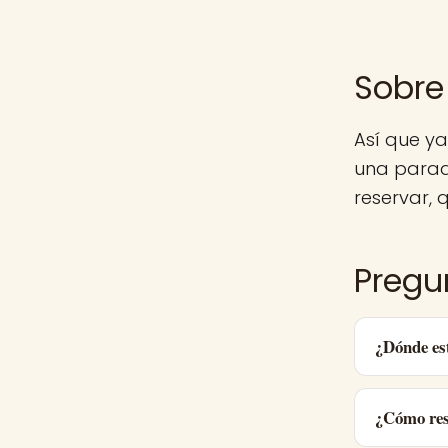
Sobre
Así que y
una parad
reservar, q
Pregu
¿Dónde es
¿Cómo res