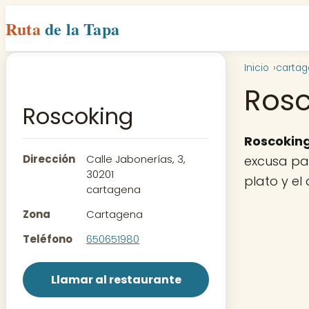
Ruta
de la Tapa
Inicio
carta
Ros
Roscoking
Roscokin
Dirección
Calle Jabonerías, 3,
excusa par
30201
plato y el
cartagena
Zona
Cartagena
Teléfono
650651980
Llamar al restaurante