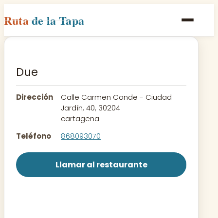
Ruta
de la Tapa
Inicio
Poblaciones
Due
Rutas
Dirección
Calle Carmen Conde - Ciudad
Recetas
Jardín, 40, 30204
cartagena
Contacto
Teléfono
868093070
Llamar al restaurante