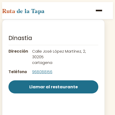
Ruta
de la Tapa
Inicio
Poblaciones
Dinastía
Rutas
Dirección
Calle José López Martínez, 2,
Recetas
30205
cartagena
Contacto
Teléfono
968088156
Llamar al restaurante