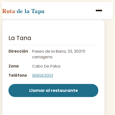
Ruta
de la Tapa
Inicio
Poblaciones
La Tana
Rutas
Dirección
Paseo de la Barra, 33, 30370
Recetas
cartagena
Zona
Cabo De Palos
Contacto
Teléfono
968563003
Llamar al restaurante