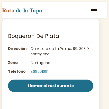
Ruta
de la Tapa
Inicio
Poblaciones
Boqueron De Plata
Rutas
Dirección
Carretera de La Palma, 99, 30310
Recetas
cartagena
Zona
Cartagena
Contacto
Teléfono
868061681
Llamar al restaurante