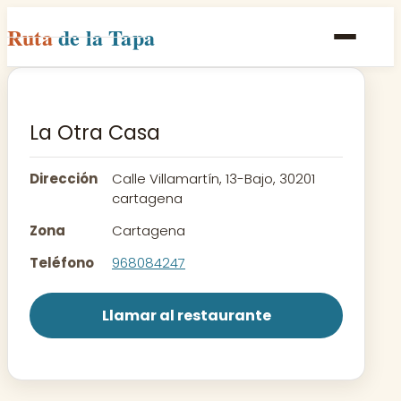
Ruta
de la Tapa
Inicio
Poblaciones
La Otra Casa
Rutas
Dirección
Calle Villamartín, 13-Bajo, 30201
Recetas
cartagena
Zona
Cartagena
Contacto
Teléfono
968084247
Llamar al restaurante