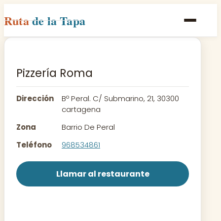
Ruta
de la Tapa
Inicio
Poblaciones
Pizzería Roma
Rutas
Dirección
Bº Peral. C/ Submarino, 21, 30300
Recetas
cartagena
Zona
Barrio De Peral
Contacto
Teléfono
968534861
Llamar al restaurante