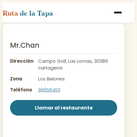
Ruta
de la Tapa
Inicio
Poblaciones
Mr.Chan
Rutas
Dirección
Campo Golf, Las Lomas, 30385
Recetas
cartagena
Zona
Los Belones
Contacto
Teléfono
968564511
Llamar al restaurante