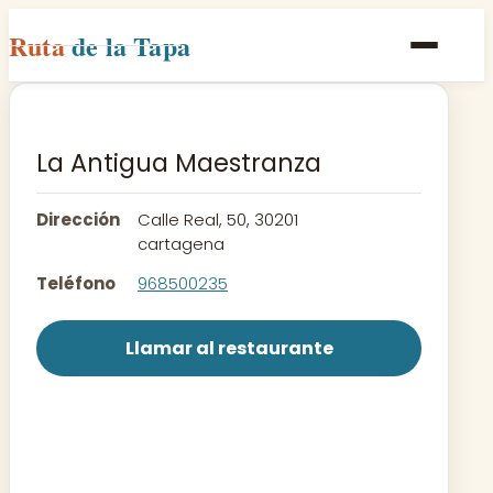
Ruta
de la Tapa
Inicio
Poblaciones
La Antigua Maestranza
Rutas
Dirección
Calle Real, 50, 30201
Recetas
cartagena
Teléfono
968500235
Contacto
Llamar al restaurante