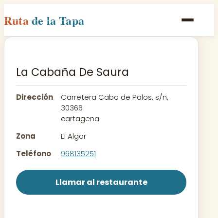
Ruta
de la Tapa
Inicio
Poblaciones
La Cabaña De Saura
Rutas
Dirección
Carretera Cabo de Palos, s/n,
Recetas
30366
cartagena
Contacto
Zona
El Algar
Teléfono
968135251
Llamar al restaurante