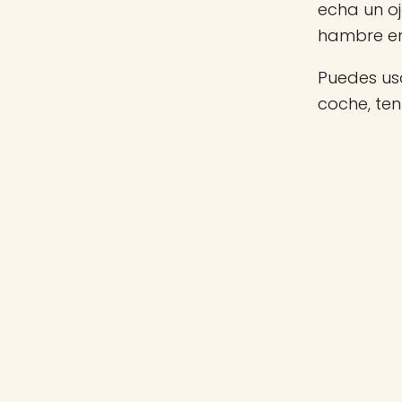
echa un o
hambre e
Puedes usa
coche, te