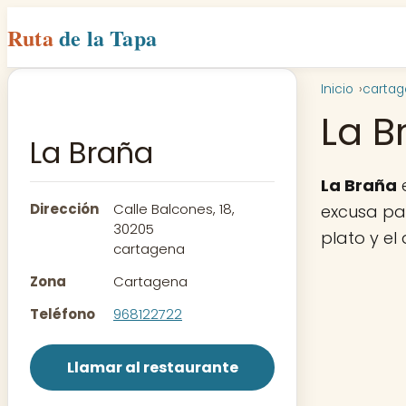
Ruta
de la Tapa
Inicio
carta
La B
La Braña
La Braña
e
Dirección
Calle Balcones, 18,
excusa par
30205
plato y el
cartagena
Zona
Cartagena
Teléfono
968122722
Llamar al restaurante