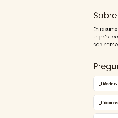
Sobre
En resume
la próxim
con hambr
Pregu
¿Dónde es
¿Cómo res