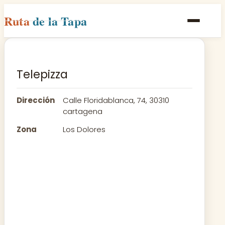
Ruta
de la Tapa
Inicio
Poblaciones
Telepizza
Rutas
Dirección
Calle Floridablanca, 74, 30310
Recetas
cartagena
Zona
Los Dolores
Contacto