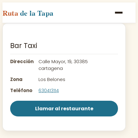
Ruta
de la Tapa
Inicio
Poblaciones
Bar Taxi
Rutas
Dirección
Calle Mayor, 19, 30385
Recetas
cartagena
Zona
Los Belones
Contacto
Teléfono
630413114
Llamar al restaurante