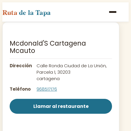
Ruta
de la Tapa
Inicio
Poblaciones
Mcdonald'S Cartagena
Mcauto
Rutas
Recetas
Dirección
Calle Ronda Ciudad de La Unión,
Parcela 1, 30203
cartagena
Contacto
Teléfono
968517176
Llamar al restaurante