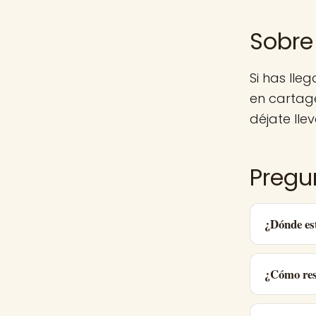
Sobre 
Si has lle
en cartag
déjate llev
Pregu
¿Dónde est
¿Cómo res