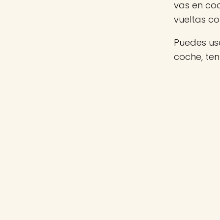
vas en co
vueltas c
Puedes usa
coche, te