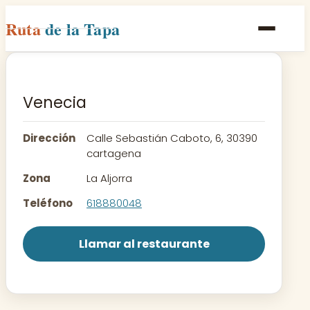
Ruta
de la Tapa
Inicio
Poblaciones
Venecia
Rutas
Dirección
Calle Sebastián Caboto, 6, 30390
Recetas
cartagena
Zona
La Aljorra
Contacto
Teléfono
618880048
Llamar al restaurante