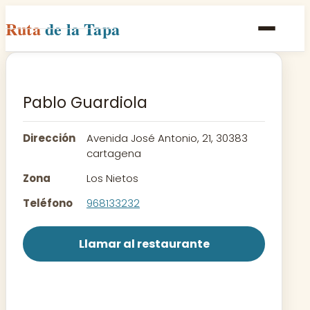
Ruta
de la Tapa
Inicio
Poblaciones
Pablo Guardiola
Rutas
Dirección
Avenida José Antonio, 21, 30383
Recetas
cartagena
Zona
Los Nietos
Contacto
Teléfono
968133232
Llamar al restaurante