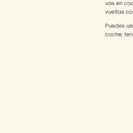
vas en co
vueltas c
Puedes usa
coche, te