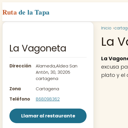
Ruta
de la Tapa
Inicio
carta
La 
La Vagoneta
La Vagon
Dirección
Alameda,Aldea San
excusa par
Antón, 30, 30205
plato y el
cartagena
Zona
Cartagena
Teléfono
868098362
Llamar al restaurante