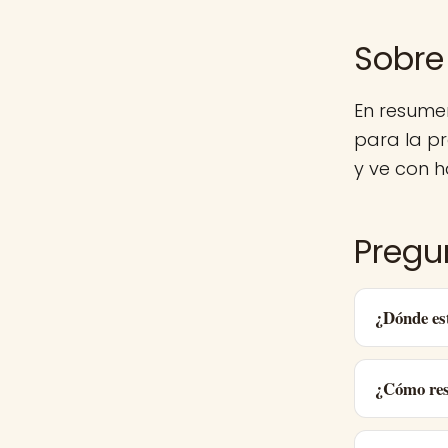
Sobre
En resume
para la p
y ve con h
Pregu
¿Dónde es
¿Cómo res