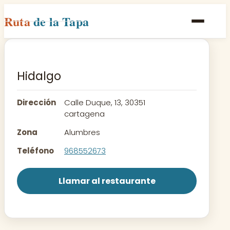
Ruta
de la Tapa
Inicio
Poblaciones
Hidalgo
Rutas
Dirección
Calle Duque, 13, 30351
Recetas
cartagena
Zona
Alumbres
Contacto
Teléfono
968552673
Llamar al restaurante