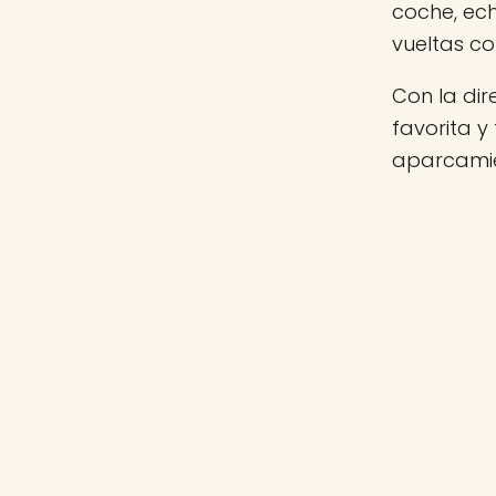
coche, ec
vueltas c
Con la di
favorita y
aparcamie