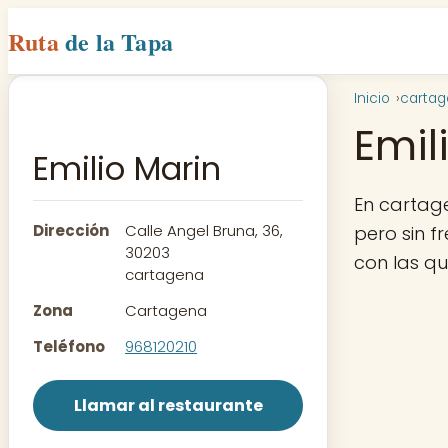
Ruta
de la Tapa
Inicio
carta
Emil
Emilio Marin
En cartag
Dirección
Calle Angel Bruna, 36,
pero sin f
30203
con las q
cartagena
Zona
Cartagena
Teléfono
968120210
Llamar al restaurante