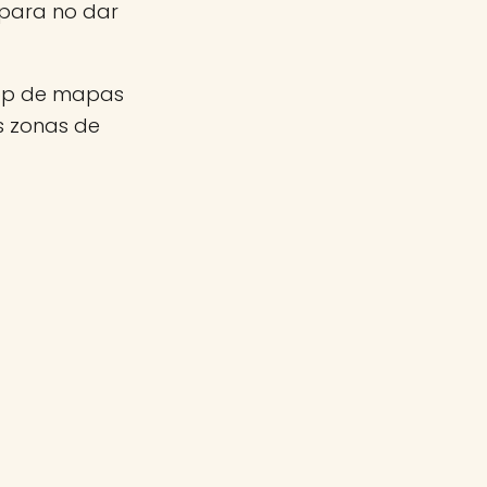
 para no dar
app de mapas
as zonas de