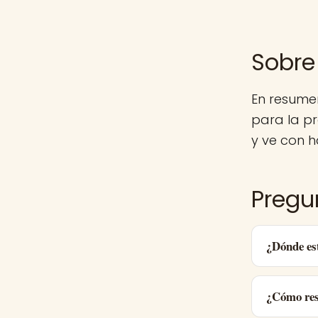
Sobre
En resume
para la p
y ve con h
Pregu
¿Dónde es
¿Cómo res