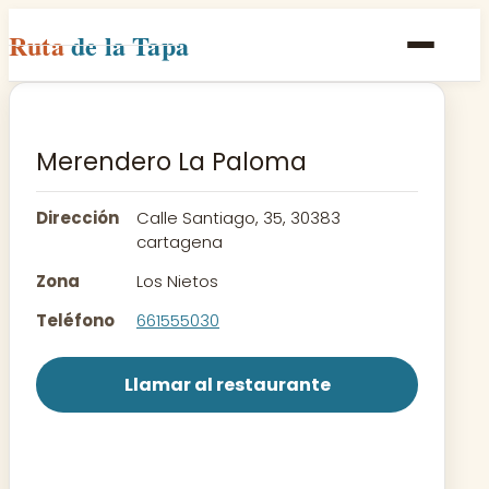
Ruta
de la Tapa
Inicio
Poblaciones
Merendero La Paloma
Rutas
Dirección
Calle Santiago, 35, 30383
Recetas
cartagena
Zona
Los Nietos
Contacto
Teléfono
661555030
Llamar al restaurante