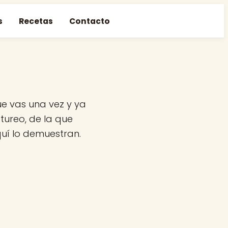
s
Recetas
Contacto
ue vas una vez y ya
tureo, de la que
quí lo demuestran.