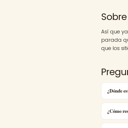
Sobre 
Así que y
parada qu
que los sit
Pregu
¿Dónde es
¿Cómo res