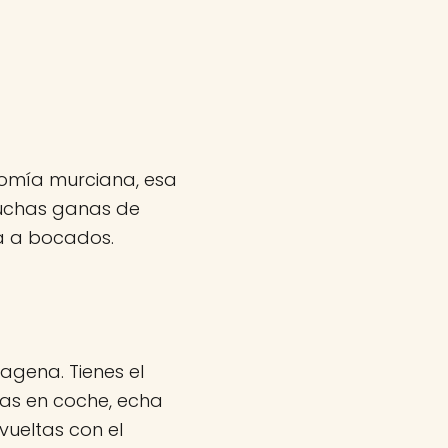
omía murciana, esa
muchas ganas de
ta a bocados.
tagena. Tienes el
vas en coche, echa
ueltas con el