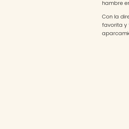
hambre e
Con la di
favorita y
aparcamie