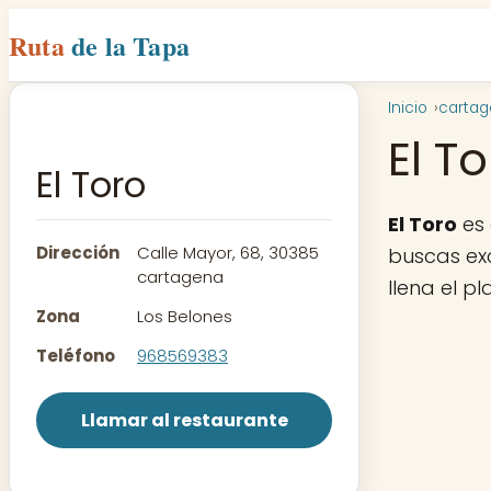
Ruta
de la Tapa
Inicio
carta
El T
El Toro
El Toro
es 
Dirección
Calle Mayor, 68, 30385
buscas exc
cartagena
llena el p
Zona
Los Belones
Teléfono
968569383
Llamar al restaurante