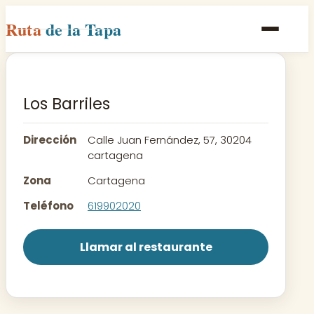
Ruta
de la Tapa
Inicio
Poblaciones
Los Barriles
Rutas
Dirección
Calle Juan Fernández, 57, 30204
Recetas
cartagena
Zona
Cartagena
Contacto
Teléfono
619902020
Llamar al restaurante