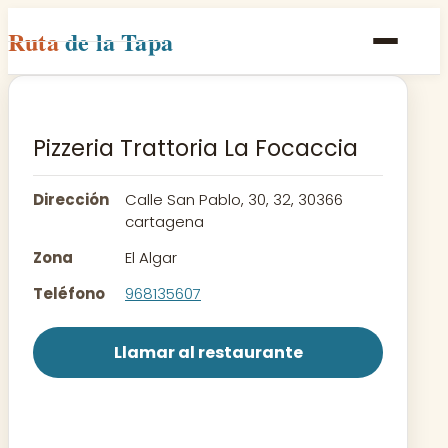
Ruta
de la Tapa
Inicio
Poblaciones
Pizzeria Trattoria La Focaccia
Rutas
Dirección
Calle San Pablo, 30, 32, 30366
Recetas
cartagena
Zona
El Algar
Contacto
Teléfono
968135607
Llamar al restaurante