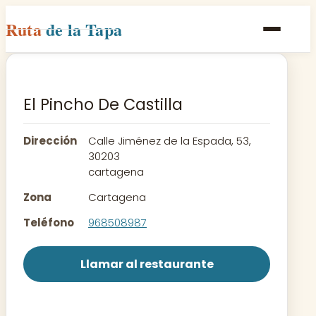
Ruta
de la Tapa
Inicio
Poblaciones
El Pincho De Castilla
Rutas
Dirección
Calle Jiménez de la Espada, 53,
Recetas
30203
cartagena
Contacto
Zona
Cartagena
Teléfono
968508987
Llamar al restaurante