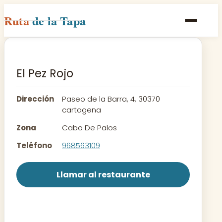
Ruta
de la Tapa
Inicio
Poblaciones
El Pez Rojo
Rutas
Dirección
Paseo de la Barra, 4, 30370
Recetas
cartagena
Zona
Cabo De Palos
Contacto
Teléfono
968563109
Llamar al restaurante