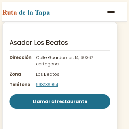
Ruta
de la Tapa
Inicio
Poblaciones
Asador Los Beatos
Rutas
Dirección
Calle Guardamar, 14, 30367
Recetas
cartagena
Zona
Los Beatos
Contacto
Teléfono
968135994
Llamar al restaurante