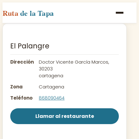
Ruta
de la Tapa
Inicio
Poblaciones
El Palangre
Rutas
Dirección
Doctor Vicente García Marcos,
Recetas
30203
cartagena
Contacto
Zona
Cartagena
Teléfono
868090464
Llamar al restaurante