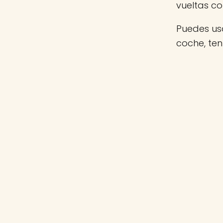
vueltas c
Puedes usa
coche, te