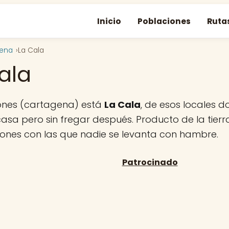
Inicio
Poblaciones
Ruta
gena
La Cala
ala
lones (cartagena) está
La Cala
, de esos locales 
sa pero sin fregar después. Producto de la tierr
iones con las que nadie se levanta con hambre.