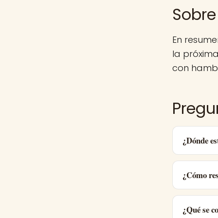
Sobre
En resume
la próxim
con hambr
Pregu
¿Dónde es
¿Cómo res
¿Qué se c