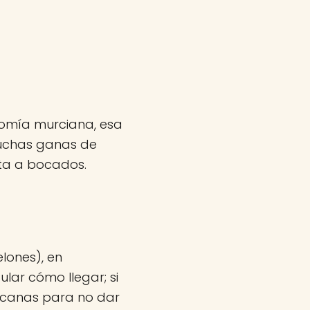
omía murciana, esa
muchas ganas de
nta a bocados.
lones), en
lar cómo llegar; si
rcanas para no dar