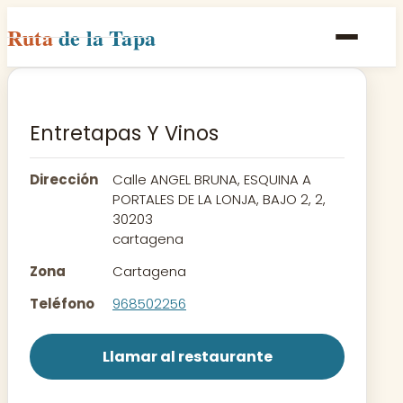
Ruta
de la Tapa
Inicio
Poblaciones
Entretapas Y Vinos
Rutas
Dirección
Calle ANGEL BRUNA, ESQUINA A
Recetas
PORTALES DE LA LONJA, BAJO 2, 2,
30203
cartagena
Contacto
Zona
Cartagena
Teléfono
968502256
Llamar al restaurante